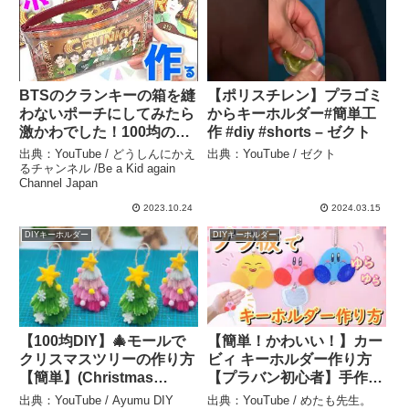
BTSのクランキーの箱を縫
【ポリスチレン】プラゴミ
わないポーチにしてみたら
からキーホルダー#簡単工
激かわでした！100均の材
作 #diy #shorts – ゼクト
料で簡単DIY！【リメイ
出典：YouTube / どうしんにかえ
出典：YouTube / ゼクト
ク】 – どうしんにかえるチ
るチャンネル /Be a Kid again
Channel Japan
ャンネル /Be a Kid again
Channel Japan
2023.10.24
2024.03.15
DIYキーホルダー
DIYキーホルダー
【100均DIY】🎄モールで
【簡単！かわいい！】カー
クリスマスツリーの作り方
ビィ キーホルダー作り方
【簡単】(Christmas
【プラバン初心者】手作り
decoration) How to make
キーケース 100均DIY
出典：YouTube / Ayumu DIY
出典：YouTube / めたも先生。