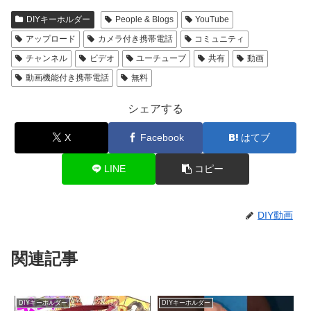
DIYキーホルダー
People & Blogs
YouTube
アップロード
カメラ付き携帯電話
コミュニティ
チャンネル
ビデオ
ユーチューブ
共有
動画
動画機能付き携帯電話
無料
シェアする
X
Facebook
はてブ
LINE
コピー
DIY動画
関連記事
DIYキーホルダー
DIYキーホルダー