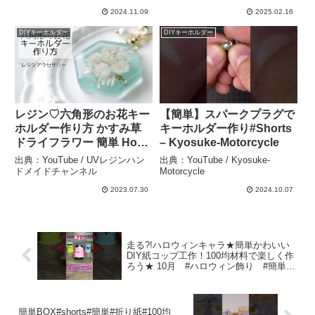
a Christmas tree – Ayumu
可愛い楽しい★ – めたも先
2024.11.09
2025.02.16
DIY
生。
DIYキーホルダー
DIYキーホルダー
レジン♡六角形のお花キー
【簡単】スパークプラグで
ホルダー作り方 かすみ草
キーホルダー作り#Shorts
ドライフラワー 簡単 How
– Kyosuke-Motorcycle
to make resin
出典：YouTube / UVレジンハン
出典：YouTube / Kyosuke-
accessories. – UVレジン
ドメイドチャンネル
Motorcycle
ハンドメイドチャンネル
2023.07.30
2024.10.07
走る?!ハロウィンキャラ★簡単かわいい
DIY紙コップ工作！100均材料で楽しく作
ろう★ 10月 #ハロウィン飾り #簡単工
作 #Halloween #shorts – たぴおかあさん
簡単BOX#shorts#簡単#折り紙#100均