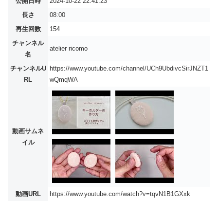
公開日時
2024-10-22 22:41:23
長さ
08:00
再生回数
154
チャンネル
atelier ricomo
名
チャンネルU
https://www.youtube.com/channel/UCh9UbdivcSirJNZT1
RL
wQmqWA
動画サムネ
イル
動画URL
https://www.youtube.com/watch?v=tqvN1B1GXxk