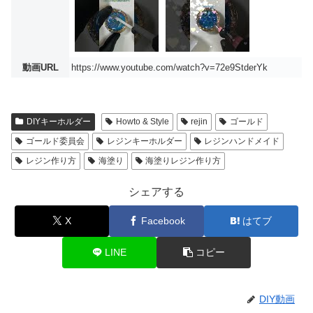
動画URL
https://www.youtube.com/watch?v=72e9StderYk
DIYキーホルダー
Howto & Style
rejin
ゴールド
ゴールド委員会
レジンキーホルダー
レジンハンドメイド
レジン作り方
海塗り
海塗りレジン作り方
シェアする
X
Facebook
はてブ
LINE
コピー
DIY動画