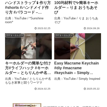
ハンドストラップ📱作り方
100均材料で✨簡単キーホ
#shorts #ハンドメイド作
ルダー – りま おうちあそ
り方 #パラコード –
び
*Sunshine room*
出典：YouTube / *Sunshine
出典：YouTube / りま おうちあ
room*
そび
2023.02.25
2024.09.26
DIYキーホルダー
DIYキーホルダー
キーホルダーの簡単な付け
Easy Macrame Keychain
方#ライフハック #キーホ
#diy #macrame
ルダー – とらりんか🌱名も
#keychain – Simply
なき家事と闘うワーママ
Inspired
出典：YouTube / とらりんか🌱名
出典：YouTube / Simply Inspired
もなき家事と闘うワーママ
2024.02.25
2025.05.22