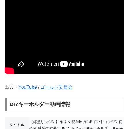
出典：
YouTube
/
ゴールド委員会
DIYキーホルダー動画情報
【海塗りレジン】作り方 簡単5つのポイント（レジン初
タイトル
心者 練習の結果） #ハンドメイド #キーホルダー #resin