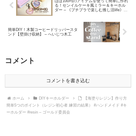
ほぼ100均のアイテムを使って簡単に作れ
る！センイルケーキ風ミラー＆キーホル
ダー – 《プチプラで楽しむ推し活life》
ririeam
簡単DIY！木製コーヒードリッパースタ
ンド【壁掛け収納】 – へいじつ木工
コメント
コメントを書き込む
ホーム
DIYキーホルダー
【海塗りレジン】作り方
簡単5つのポイント（レジン初心者 練習の結果） #ハンドメイド #キ
ーホルダー #resin – ゴールド委員会