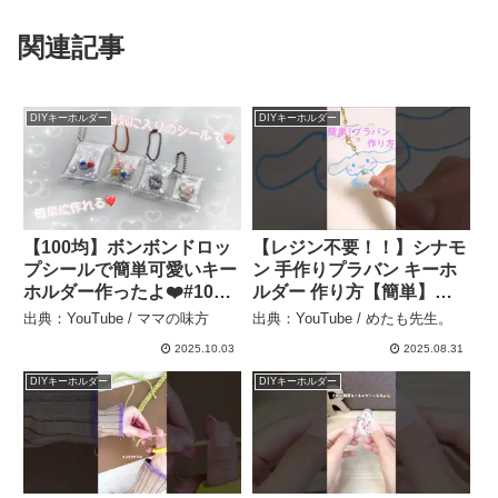
関連記事
DIYキーホルダー
DIYキーホルダー
【100均】ボンボンドロッ
【レジン不要！！】シナモ
プシールで簡単可愛いキー
ン 手作りプラバン キーホ
ホルダー作ったよ❤️#100
ルダー 作り方【簡単】
均 – ママの味方
【初心者向け】DIY – めた
出典：YouTube / ママの味方
出典：YouTube / めたも先生。
も先生。
2025.10.03
2025.08.31
DIYキーホルダー
DIYキーホルダー