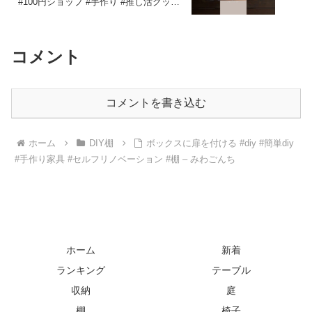
#100円ショップ #手作り #推し活グッズ
#キーホルダー – Craft Monster ERIチャ
ンネル
コメント
コメントを書き込む
ホーム
DIY棚
ボックスに扉を付ける #diy #簡単diy
#手作り家具 #セルフリノベーション #棚 – みわごんち
ホーム
新着
ランキング
テーブル
収納
庭
棚
椅子