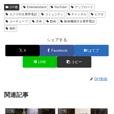
DIY棚
Entertainment
YouTube
アップロード
カメラ付き携帯電話
コミュニティ
チャンネル
ビデオ
ユーチューブ
共有
動画
動画機能付き携帯電話
無料
シェアする
X
Facebook
はてブ
LINE
コピー
DIY動画
関連記事
DIY棚
DIY棚