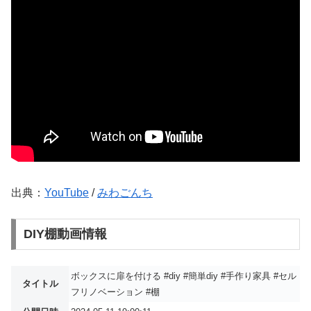
出典：
YouTube
/
みわごんち
DIY棚動画情報
ボックスに扉を付ける #diy #簡単diy #手作り家具 #セル
タイトル
フリノベーション #棚