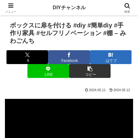
DIYチャンネル
メニュー
検索
ボックスに扉を付ける #diy #簡単diy #手
作り家具 #セルフリノベーション #棚 – み
わごんち
X
Facebook
はてブ
LINE
コピー
2024.05.11
2024.05.12