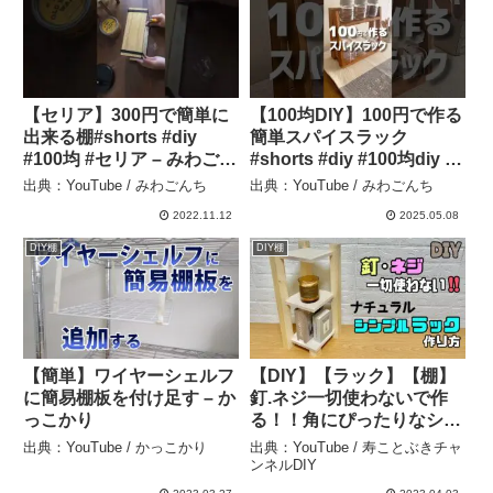
【セリア】300円で簡単に
【100均DIY】100円で作る
出来る棚#shorts #diy
簡単スパイスラック
#100均 #セリア – みわごん
#shorts #diy #100均diy #
ち
セリア #簡単diy – みわご
出典：YouTube / みわごんち
出典：YouTube / みわごんち
んち
2022.11.12
2025.05.08
DIY棚
DIY棚
【簡単】ワイヤーシェルフ
【DIY】【ラック】【棚】
に簡易棚板を付け足す – か
釘.ネジ一切使わないで作
っこかり
る！！角にぴったりなシン
プルラックの作り方！！難
出典：YouTube / かっこかり
出典：YouTube / 寿ことぶきチャ
しく思われがちですが簡単
ンネルDIY
にできます！！ちょい置き