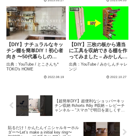
2023.03.27
2023.04.03
にもちょうどよい！#diy #
DIY棚
DIY棚
棚#角にぴったりなラック
– 寿ことぶきチャンネル
DIY
【DIY】ナチュラルなキッ
【DIY】三枚の板から適当
チン棚を簡単DIY！初心者
に工具を収納できる棚を作
向き 〜50代暮らしの
ってみました – みかしんチ
vlog〜 #21 – とこさんち*
ャレンジ
出典：YouTube / とこさんち*
出典：YouTube / みかしんチャレ
TOKO’s HOME
TOKO's HOME
ンジ
2022.08.19
2022.10.27
【超簡単DIY】超便利なショッパーキッ
チン収納 #shorts #diy #収納 – レピーチ
ャンネル – “スマホ”で明日を楽しくする
レシピ
貼るだけ！かんたんイニシャルキーホル
ダー〜Let’s make a initial key ring〜