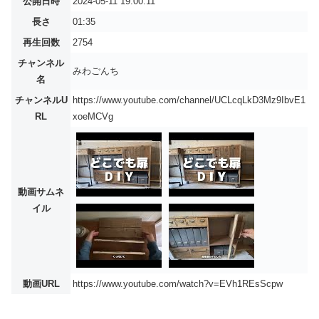
公開日時
2024-05-11 19:00:11
長さ
01:35
再生回数
2754
チャンネル
みわごんち
名
チャンネルU
https://www.youtube.com/channel/UCLcqLkD3Mz9IbvE1
RL
xoeMCVg
動画サムネ
イル
動画URL
https://www.youtube.com/watch?v=EVh1REsScpw