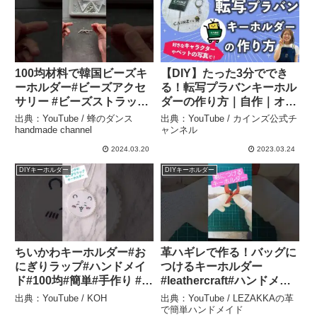
100均材料で韓国ビーズキ
【DIY】たった3分ででき
ーホルダー#ビーズアクセ
る！転写プラバンキーホル
サリー #ビーズストラップ
ダーの作り方｜自作｜オリ
#ビーズ #セリア #ダイソー
ジナル【カインズ】 – カイ
出典：YouTube / 蜂のダンス
出典：YouTube / カインズ公式チ
#100均 #100均diy #シルバ
ンズ公式チャンネル
handmade channel
ャンネル
ーアクセ #リボンビーズ#
2024.03.20
2023.03.24
リボン – 蜂のダンス
DIYキーホルダー
DIYキーホルダー
handmade channel
ちいかわキーホルダー#お
革ハギレで作る！バッグに
にぎりラップ#ハンドメイ
つけるキーホルダー
ド#100均#簡単#手作り #キ
#leathercraft#ハンドメイ
ラキラ#かわいい#ちいかわ
ド#short – LEZAKKAの革
出典：YouTube / KOH
出典：YouTube / LEZAKKAの革
好きと繋がりたい #推し活
で簡単ハンドメイド
で簡単ハンドメイド