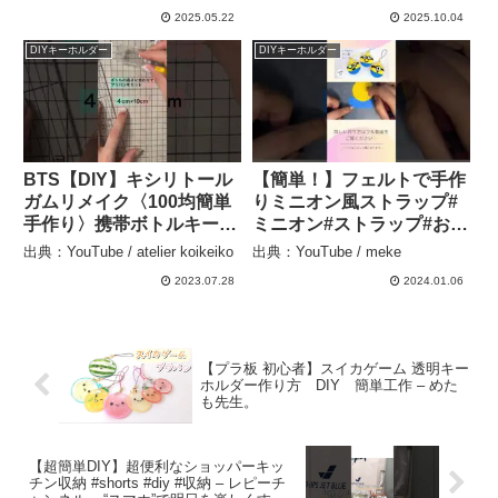
– KOH
2025.05.22
2025.10.04
DIYキーホルダー
DIYキーホルダー
BTS【DIY】キシリトール
【簡単！】フェルトで手作
ガムリメイク〈100均簡単
りミニオン風ストラップ#
手作り〉携帯ボトルキーホ
ミニオン#ストラップ#お守
ルダー – atelier koikeiko
り#部活お守り#キャラクタ
出典：YouTube / atelier koikeiko
出典：YouTube / meke
ーお守り#キャラクターキ
2023.07.28
2024.01.06
ーホルダー#フェルト
#felt#minion#handmade#
craft – meke
【プラ板 初心者】スイカゲーム 透明キー
ホルダー作り方 DIY 簡単工作 – めた
も先生。
【超簡単DIY】超便利なショッパーキッ
チン収納 #shorts #diy #収納 – レピーチ