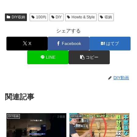
DIY収納
100均
DIY
Howto & Style
収納
シェアする
X
Facebook
はてブ
LINE
コピー
DIY動画
関連記事
DIY収納
DIY収納