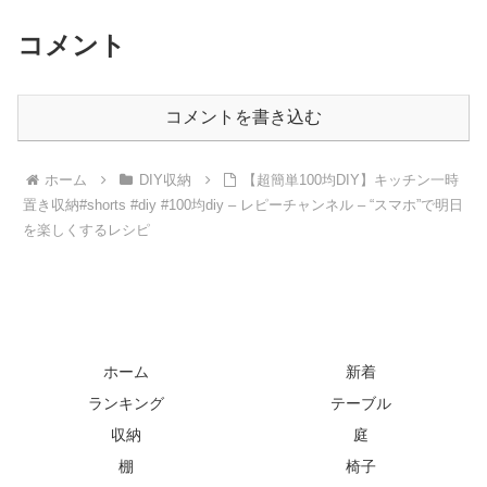
コメント
コメントを書き込む
ホーム
DIY収納
【超簡単100均DIY】キッチン一時
置き収納#shorts #diy #100均diy – レピーチャンネル – “スマホ”で明日
を楽しくするレシピ
ホーム
新着
ランキング
テーブル
収納
庭
棚
椅子