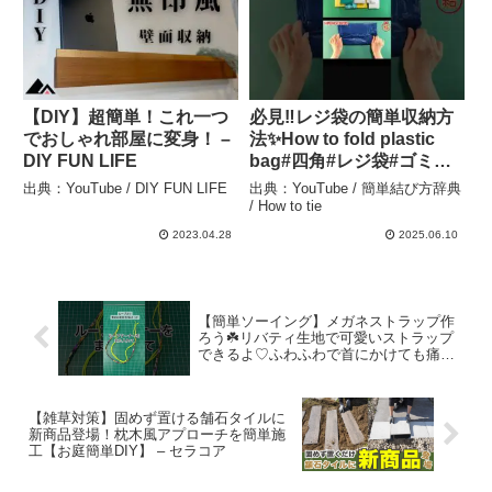
【DIY】超簡単！これ一つ
必見‼レジ袋の簡単収納方
でおしゃれ部屋に変身！ –
法✨How to fold plastic
DIY FUN LIFE
bag#四角#レジ袋#ゴミ袋
#bag#ドンキ#手提袋#ビニ
出典：YouTube / DIY FUN LIFE
出典：YouTube / 簡単結び方辞典
ール袋#畳み方#たたみかた
/ How to tie
#買物袋#접는방법#折疊
2023.04.28
2025.06.10
#shorts – 簡単結び方辞典 /
How to tie
【簡単ソーイング】メガネストラップ作
ろう☘️リバティ生地で可愛いストラップ
できるよ♡ふわふわで首にかけても痛く
ない#sewing #howto #100均diy #100均 #
リメイク #easy – Tomのアトリエ
【雑草対策】固めず置ける舗石タイルに
新商品登場！枕木風アプローチを簡単施
工【お庭簡単DIY】 – セラコア