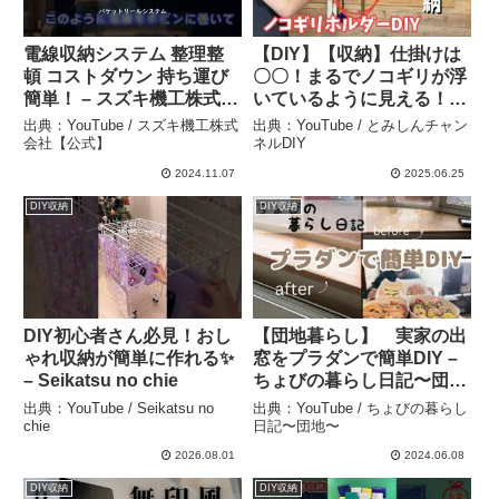
電線収納システム 整理整
【DIY】【収納】仕掛けは
頓 コストダウン 持ち運び
〇〇！まるでノコギリが浮
簡単！ – スズキ機工株式会
いているように見える！引
社【公式】
っかけるだけで簡単に収納
出典：YouTube / スズキ機工株式
出典：YouTube / とみしんチャン
できるノコギリホルダーの
会社【公式】
ネルDIY
作り方。 – とみしんチャン
2024.11.07
2025.06.25
ネルDIY
DIY収納
DIY収納
DIY初心者さん必見！おし
【団地暮らし】 実家の出
ゃれ収納が簡単に作れる✨
窓をプラダンで簡単DIY –
– Seikatsu no chie
ちょびの暮らし日記〜団
地〜
出典：YouTube / Seikatsu no
出典：YouTube / ちょびの暮らし
chie
日記〜団地〜
2026.08.01
2024.06.08
DIY収納
DIY収納