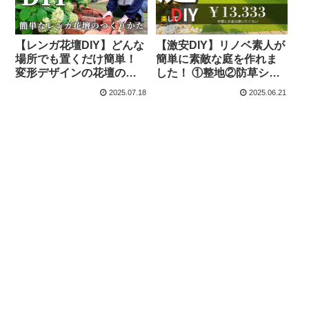
【レンガ花壇DIY】どんな
【激安DIY】リノベ素人が
場所でも置くだけ簡単！
簡単に素敵な庭を作れま
変形デザインの花壇の作
した！ ①整地②防草シー
り方 – ERI NAGANO
ト③人工芝④伐採 etc – ボ
2025.07.18
2025.06.21
ーダーコリーMONA家