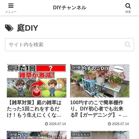
DIYチャンネル
メニュー
検索
庭DIY
DIY庭
DIY棚
【雑草対策】庭の雑草は
100圴すのこで簡単棚作
たった1回これをするだ
り。DIY初心者でも出来
け！もう生えにくくなる
る⁉︎【ガーデニング】 – は
簡単DIY術【庭DIY】 –
こgarden
2026.07.14
2026.07.14
ZERO-YEN GARDEN
DIY庭
DIYおもちゃ