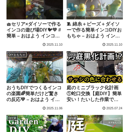
🧺セリア×ダイソーで作る
🧵 綿糸＋ビーズ＋ダイソ
インコの遊び場DIY🐦💚 #
ーで作る簡単インコDIYお
簡単 – おはよう インコち
もちゃ – おはよう インコ
ゃん
ちゃん
2025.11.10
2025.11.10
DIYおもちゃ
DIY庭
おうちDIYでつくるインコ
庭のミニブラック化計画
の楽園🌈簡単だけど驚き
①蛇口交換【庭DIY】簡単
の反応💚 – おはよう イン
安い！たいした作業では
コちゃん
ないがおすすめします –
2025.11.06
2025.07.24
むーさんの休日🐈‍⬛
DIY庭
DIY庭