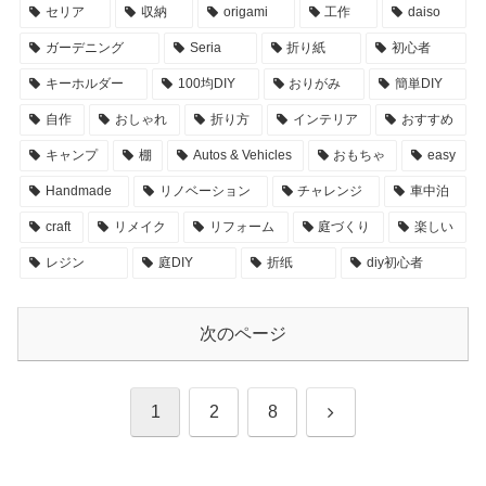
セリア
収納
origami
工作
daiso
ガーデニング
Seria
折り紙
初心者
キーホルダー
100均DIY
おりがみ
簡単DIY
自作
おしゃれ
折り方
インテリア
おすすめ
キャンプ
棚
Autos & Vehicles
おもちゃ
easy
Handmade
リノベーション
チャレンジ
車中泊
craft
リメイク
リフォーム
庭づくり
楽しい
レジン
庭DIY
折纸
diy初心者
次のページ
次
1
2
8
へ