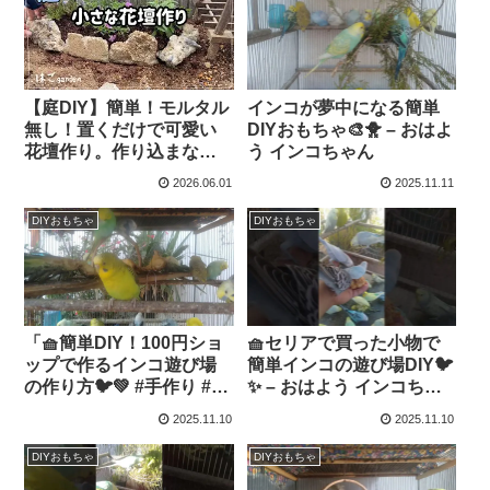
【庭DIY】簡単！モルタル
インコが夢中になる簡単
無し！置くだけで可愛い
DIYおもちゃ🎨🐥 – おはよ
花壇作り。作り込まない
う インコちゃん
のがポイント✨【ガーデニ
2026.06.01
2025.11.11
ング】 – はこgarden
DIYおもちゃ
DIYおもちゃ
「🧺簡単DIY！100円ショ
🧺セリアで買った小物で
ップで作るインコ遊び場
簡単インコの遊び場DIY🐦
の作り方🐦💚 #手作り #イ
✨ – おはよう インコちゃ
ンコ遊び」 – おはよう イ
ん
2025.11.10
2025.11.10
ンコちゃん
DIYおもちゃ
DIYおもちゃ