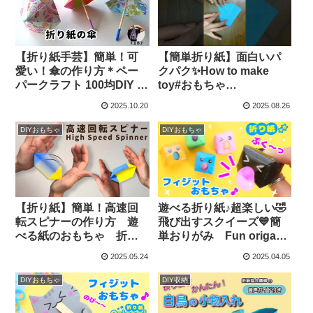
【折り紙手芸】簡単！可
【簡単折り紙】面白いパ
愛い！傘の作り方＊ペー
クパク✨How to make
パークラフト 100均DIY –
toy#おもちゃ
【手芸男子】簡単ハンド
#toy#खिलौने#игрушка#bri
2025.10.20
2025.08.26
メイド 折り紙DIY,Easy
nquedo#遊び#玩具#장난
crafts, Simple handmade
감#折り方#おりがみ
DIYおもちゃ
DIYおもちゃ
#easy#origami#摺紙 –
Origami hana’s channel
【折り紙】簡単！高速回
遊べる折り紙♪超楽しい🤣
転スピナーの作り方 遊
飛び出すスクイーズ💙簡
べる紙のおもちゃ 折り
単おりがみ Fun origami
紙2枚 くるくるハンドスピ
fidget toys 종이 접기로
2025.05.24
2025.04.05
ナー コマ オリジナル創
피젯 장난감 –
作 – 折り紙図書館
SodaCatOrigami 楽しい
DIYおもちゃ
DIY収納
origamilibrary
折り紙♪