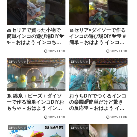
🧺セリアで買った小物で
🧺セリア×ダイソーで作る
簡単インコの遊び場DIY🐦
インコの遊び場DIY🐦💚 #
✨ – おはよう インコちゃ
簡単 – おはよう インコち
ん
ゃん
2025.11.10
2025.11.10
DIYおもちゃ
DIYおもちゃ
🧵 綿糸＋ビーズ＋ダイソ
おうちDIYでつくるインコ
ーで作る簡単インコDIYお
の楽園🌈簡単だけど驚き
もちゃ – おはよう インコ
の反応💚 – おはよう イン
ちゃん
コちゃん
2025.11.10
2025.11.06
DIYおもちゃ
DIYおもちゃ